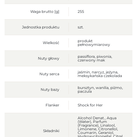
Waga brutto [g]
255
Jednostka produktu
szt.
produkt
Wielkość
pełnowymiarowy
passiflora, piwonia,
Nuty głowy
czerwony mak
jaśmin, narcyz, jeżyna,
Nuty serca
meksykańska czekolada
bursztyn, wanilia, piżmo,
Nuty bazy
paczula
Flanker
Shock for Her
Alcohol Denat., Aqua
(Water), Parfum
(Fragrance), Linalool,
Limonene, Citronellol,
Składniki
Coumarin, Geraniol,
Hydroxycitronellal, Citral,