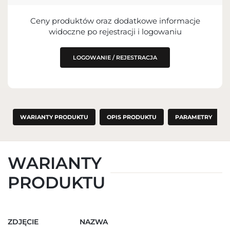
PODMIOT ODPOWIEDZIALNY ZA
Ceny produktów oraz dodatkowe informacje
WPROWADZENIE DO UE
widoczne po rejestracji i logowaniu
LOGOWANIE / REJESTRACJA
WARIANTY PRODUKTU
OPIS PRODUKTU
PARAMETRY
WARIANTY
PRODUKTU
ZDJĘCIE
NAZWA