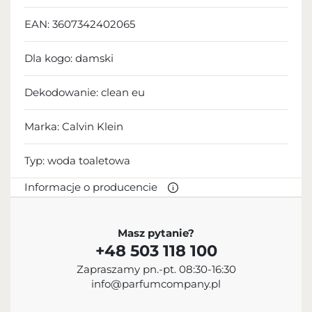
EAN:
3607342402065
Dla kogo:
damski
Dekodowanie:
clean eu
Marka: Calvin Klein
Typ:
woda toaletowa
Informacje o producencie
PRODUCENT
Masz pytanie?
+48 503 118 100
Calvin Klein Inc.
Zapraszamy pn.-pt. 08:30-16:30
18 665 130 513
info@parfumcompany.pl
info@calvinklein.com
205 West 39th Street, Nowy Jork, NY 10018, USA