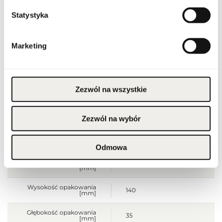
Kod CN
3303 00 90
Statystyka
Stan opakowania
oryginalne
Marketing
Stan produktu
nowy
Produkt łatwopalny.
Trzymać z dala od ognia
Zezwól na wszystkie
i źródeł ciepła.
Przechowywać poza
zasięgiem dzieci.
Przechowywać w
Ostrzeżenia
chłodnym miejscu. Nie
Zezwól na wybór
stosować na
podrażnioną lub
uszkodzoną skórę.
Wyłącznie do użytku
zewnętrznego.
Odmowa
Szerokość opakowania
70
[mm]
Wysokość opakowania
140
[mm]
Głębokość opakowania
35
[mm]