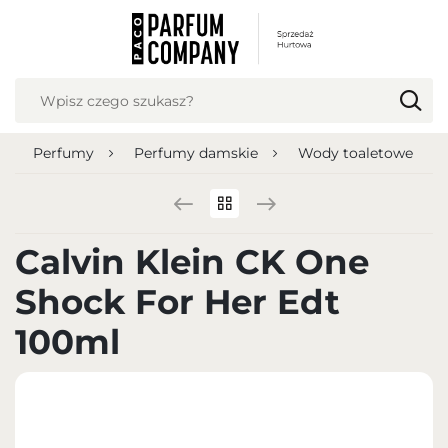
USTAWIENIA REGIONALNE
Lokalizacja
Polska
Perfumy
Perfumy damskie
Wody toaletowe
Język
polski
Waluta
Calvin Klein CK One
Polish zloty (PLN)
Shock For Her Edt
ZAPISZ
100ml