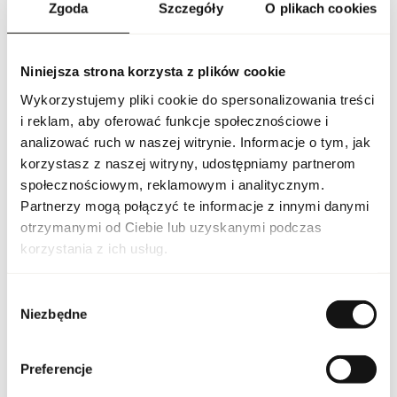
Zgoda
Szczegóły
O plikach cookies
czekolady, nadając kompozycji głębi, tajemniczości i subtelnej
zmysłowości. Baza perfum opiera się na ciepłych i trwałych
akordach ambry, wanilii, piżma i paczuli, które dodają
elegancji, harmonii i wyrafinowanego charakteru. CK One Shock
Niniejsza strona korzysta z plików cookie
For Her doskonale sprawdza się zarówno na co dzień, w pracy i
podczas spotkań towarzyskich, jak i podczas wieczornych wyjść,
Wykorzystujemy pliki cookie do spersonalizowania treści
podkreślając indywidualność, pewność siebie i nowoczesny styl
i reklam, aby oferować funkcje społecznościowe i
życia. Jego kompozycja pozwala poczuć się wyjątkowo i
przyciąga uwagę otoczenia, pozostawiając długotrwałe
analizować ruch w naszej witrynie. Informacje o tym, jak
wrażenie świeżości i harmonii.
korzystasz z naszej witryny, udostępniamy partnerom
społecznościowym, reklamowym i analitycznym.
PARAMETRY
Partnerzy mogą połączyć te informacje z innymi danymi
otrzymanymi od Ciebie lub uzyskanymi podczas
korzystania z ich usług.
CK ONE SHOCK W 100
Indeks
EU [1]
Wybór
Niezbędne
zgody
Linia
CK One Shock For Her
Kraj pochodzenia
Francja
Preferencje