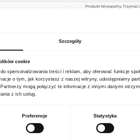
Produkt łatwopalny. Trzymać z
Ostrzeżenia
Przechowywać w chłodnym mie
do użytku zewnętrznego.
Szerokość opakowania [mm]
75
Wysokość opakowania [mm]
105
Szczegóły
USTAWIENIA REGIONALNE
Głębokość opakowania [mm]
40
 plików cookie
Lokalizacja
Waga brutto [g]
230
Polska
do spersonalizowania treści i reklam, aby oferować funkcje sp
Jednostka produktu
szt.
ormacje o tym, jak korzystasz z naszej witryny, udostępniamy p
Język
Partnerzy mogą połączyć te informacje z innymi danymi otrzym
Wielkość
produkt pełnowymiarowy
polski
nia z ich usług.
Nuty głowy
grejpfrut, czerwona pomarań
Waluta
Polish zloty (PLN)
Nuty serca
nuty ozonowe, czarna porzecz
Preferencje
Statystyka
Nuty bazy
cedr, cynamon
ZAPISZ