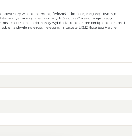
aletowa łączy w sobie harmonię świeżości i kobiecej elegancji, tworząc
 doświadczysz energicznej nuty róży, która otula Cię swoim ujmującym
Rose Eau Fraiche to doskonały wybór dla kobiet, które cenią sobie lekkość i
bie na chwilę świeżości i elegancji z Lacoste L.12.12 Rose Eau Fraiche.