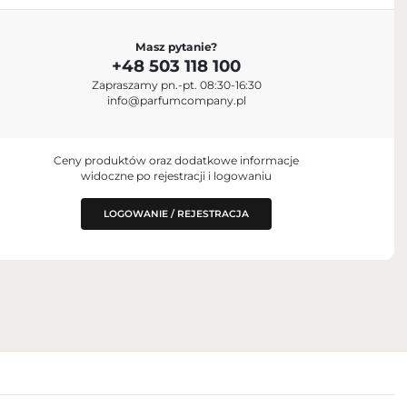
PODMIOT ODPOWIEDZIALNY ZA
Masz pytanie?
WPROWADZENIE DO UE
+48 503 118 100
Parfum Company Sp. z o. o. S.K.A.
+48 503 118 100
A
Zapraszamy pn.-pt. 08:30-16:30
info@parfumcompany.pl
info@parfumcompany.pl
ul. Lubelska 42, 05-077 Zakręt, Poland
Ceny produktów oraz dodatkowe informacje
widoczne po rejestracji i logowaniu
LOGOWANIE / REJESTRACJA