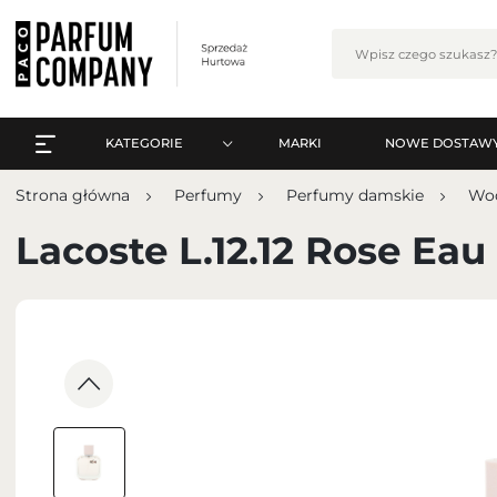
KATEGORIE
MARKI
NOWE DOSTAW
WSZYSTKO A-Z
Zalo
Strona główna
Perfumy
Perfumy damskie
Wod
PERFUMY
WSZYSTKO A-Z
Lacoste L.12.12 Rose Eau
PERFUMY ARABSKIE
PERFUMY
ZESTAWY
PERFUMY ARABSKIE
PIELĘGNACJA
ZESTAWY
MAKIJAŻ
ZA
PIELĘGNACJA
ZAPACHY DO WNĘTRZ
MAKIJAŻ