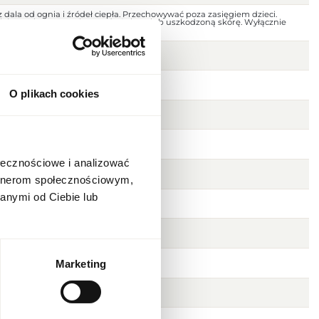
 dala od ognia i źródeł ciepła. Przechowywać poza zasięgiem dzieci.
jscu. Nie stosować na podrażnioną lub uszkodzoną skórę. Wyłącznie
O plikach cookies
ołecznościowe i analizować
artnerom społecznościowym,
anymi od Ciebie lub
cza
ka, różowy pieprz
Marketing