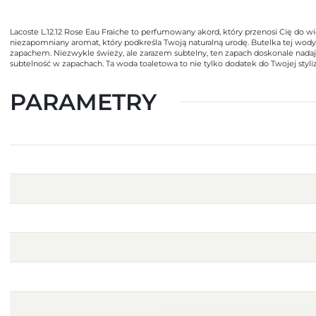
Lacoste L.12.12 Rose Eau Fraiche to perfumowany akord, który przenosi Cię do w
niezapomniany aromat, który podkreśla Twoją naturalną urodę. Butelka tej wody
zapachem. Niezwykle świeży, ale zarazem subtelny, ten zapach doskonale nadaje 
subtelność w zapachach. Ta woda toaletowa to nie tylko dodatek do Twojej styliz
PARAMETRY