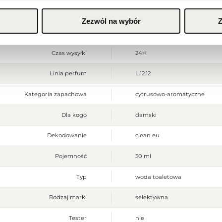
Flanker
Rose Eau Fraiche
Alcohol Denat., Parfum (Fragra
Zezwól na wybór
Z
Methoxydibenzoylmethane, Citron
Składniki
Tris(Tetramethylhydroxypiperidi
14700), D&C Red No. 33 (Ci 172
Czas wysyłki
24H
Linia perfum
L.12.12
Kategoria zapachowa
cytrusowo-aromatyczne
Dla kogo
damski
Dekodowanie
clean eu
Pojemność
50 ml
Typ
woda toaletowa
Rodzaj marki
selektywna
Tester
nie