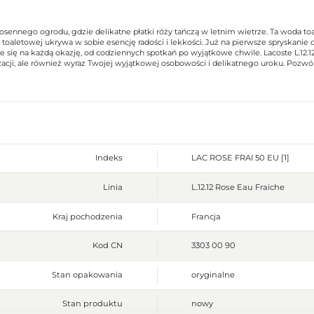
iosennego ogrodu, gdzie delikatne płatki róży tańczą w letnim wietrze. Ta woda to
 toaletowej ukrywa w sobie esencję radości i lekkości. Już na pierwsze spryskanie
się na każdą okazję, od codziennych spotkań po wyjątkowe chwile. Lacoste L.12.12 
acji, ale również wyraz Twojej wyjątkowej osobowości i delikatnego uroku. Pozwól so
Indeks
LAC ROSE FRAI 50 EU [1]
Linia
L.12.12 Rose Eau Fraiche
Kraj pochodzenia
Francja
Kod CN
3303 00 90
Stan opakowania
oryginalne
Stan produktu
nowy