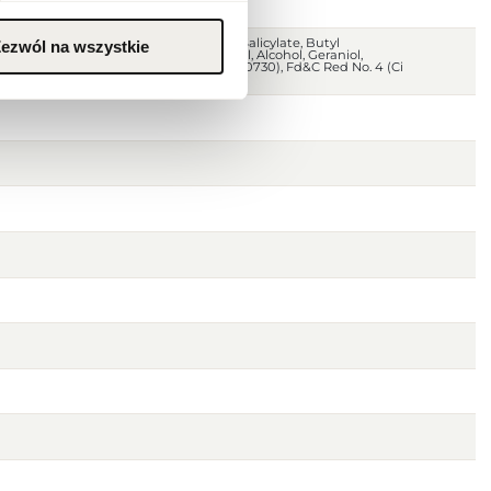
nce), Aqua (Water), Limonene, Benzyl Salicylate, Butyl
ezwól na wszystkie
ellol, Linalool, Hexyl Cinnamal, Citral, Alcohol, Geraniol,
nol) Citrate, Ext. D&C Violet No. 2 (Ci 60730), Fd&C Red No. 4 (Ci
00)