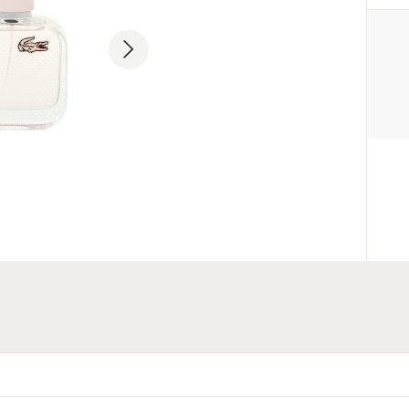
PRODUCENT
Inter Parfums, Inc.
+1 212-983-2640
551 Fifth Avenue, NY 10176, US