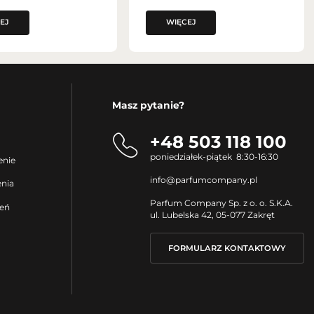
EJ
WIĘCEJ
Masz pytanie?
+48 503 118 100
poniedziałek-piątek 8:30-16:30
enie
info@parfumcompany.pl
enia
Parfum Company Sp. z o. o. S.K.A.
ień
ul. Lubelska 42, 05-077 Zakręt
FORMULARZ KONTAKTOWY