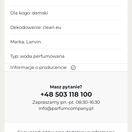
Dla kogo:
damski
Dekodowanie:
clean eu
Marka: Lanvin
Typ:
woda perfumowana
Informacje o producencie
PRODUCENT
Masz pytanie?
+48 503 118 100
Inter Parfums, Inc.
Zapraszamy pn.-pt. 08:30-16:30
+1 212-983-2640
info@parfumcompany.pl
551 Fifth Avenue, NY 10176, USA
PODMIOT ODPOWIEDZIALNY ZA
WPROWADZENIE DO UE