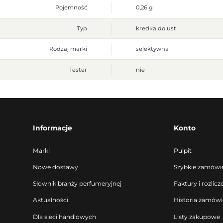
Pojemność
0,26 g
Typ
kredka do ust
Rodzaj marki
selektywna
Tester
nie
Informacje
Konto
Marki
Pulpit
Nowe dostawy
Szybkie zamówi
Słownik branży perfumeryjnej
Faktury i rozlicz
Aktualności
Historia zamów
Dla sieci handlowych
Listy zakupowe