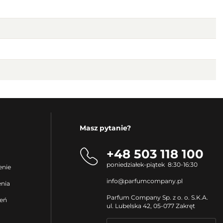
Masz pytanie?
+48 503 118 100
poniedziałek-piątek 8:30-16:30
enie
info@parfumcompany.pl
enia
Parfum Company Sp. z o. o. S.K.A.
ień
ul. Lubelska 42, 05-077 Zakręt