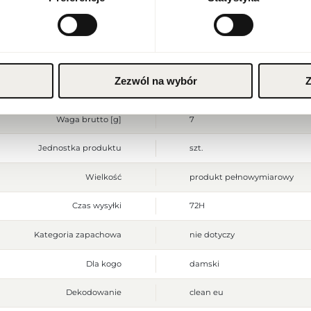
alergicznej przerwać stosowa
upływie terminu przydatnośc
ZAPISZ
Szerokość opakowania [mm]
20
Wysokość opakowania [mm]
130
Zezwól na wybór
Z
Głębokość opakowania [mm]
15
Waga brutto [g]
7
Jednostka produktu
szt.
Wielkość
produkt pełnowymiarowy
Czas wysyłki
72H
Kategoria zapachowa
nie dotyczy
Dla kogo
damski
Dekodowanie
clean eu