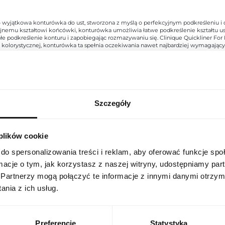
s to wyjątkowa konturówka do ust, stworzona z myślą o perfekcyjnym podkreśleniu i d
yzyjnemu kształtowi końcówki, konturówka umożliwia łatwe podkreślenie kształtu ust,
wałe podkreślenie konturu i zapobiegając rozmazywaniu się. Clinique Quickliner For
amy kolorystycznej, konturówka ta spełnia oczekiwania nawet najbardziej wymagając
Szczegóły
USTAWIENIA REGIONALNE
Indeks
20078727
Linia
Quickliner For Lips
 plików cookie
Lokalizacja
Polska
do spersonalizowania treści i reklam, aby oferować funkcje sp
Kod CN
3304 10 00
ormacje o tym, jak korzystasz z naszej witryny, udostępniamy p
Język
Partnerzy mogą połączyć te informacje z innymi danymi otrzym
Stan opakowania
oryginalne
polski
nia z ich usług.
Stan produktu
nowy
Waluta
Wyłącznie do użytku zewnętrz
Polish zloty (PLN)
stosować na podrażnioną lub 
Preferencje
Statystyka
Ostrzeżenia