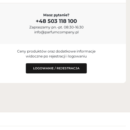
PODMIOT ODPOWIEDZIALNY ZA
Masz pytanie?
WPROWADZENIE DO UE
+48 503 118 100
Parfum Company Sp. z o. o. S.K.A.
+48 503 118 100
Zapraszamy pn.-pt. 08:30-16:30
info@parfumcompany.pl
w York, NY 10153,
info@parfumcompany.pl
ul. Lubelska 42, 05-077 Zakręt, Poland
Ceny produktów oraz dodatkowe informacje
widoczne po rejestracji i logowaniu
LOGOWANIE / REJESTRACJA