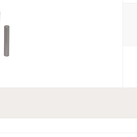
PRODUCENT
Clinique Laboratories, LLC
+1-800-419-4041
cliniquetech@clinique.com
767 Fifth Avenue, 41st Floor, Ne
USA