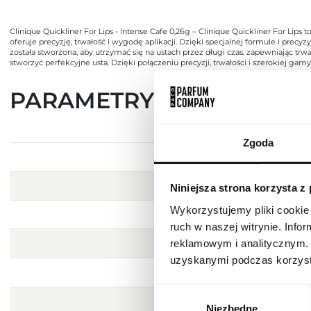
Clinique Quickliner For Lips - Intense Cafe 0,26g – Clinique Quickliner For Lip
oferuje precyzję, trwałość i wygodę aplikacji. Dzięki specjalnej formule i prec
została stworzona, aby utrzymać się na ustach przez długi czas, zapewniając tr
stworzyć perfekcyjne usta. Dzięki połączeniu precyzji, trwałości i szerokiej g
PARAMETRY
Zgoda
Niniejsza strona korzysta z
Wykorzystujemy pliki cookie 
ruch w naszej witrynie. Inf
reklamowym i analitycznym. 
uzyskanymi podczas korzysta
Wybór
Niezbędne
zgody