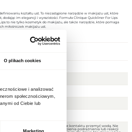
efiniowaniu kształtu ust. To niezastąpione narzędzie w makijażu ust, które
 dodając im elegancji i wyrazistości. Formuła Clinique Quickliner For Lips
 Lips to nie tylko kosmetyk do makijażu, ale także narzędzie, które pomaga
ych miłośniczek makijażu ust.
O plikach cookies
ołecznościowe i analizować
artnerom społecznościowym,
anymi od Ciebie lub
nego. Unikać kontaktu z oczami; w razie kontaktu przemyć wodą. Nie
uszkodzoną skórę. W przypadku wystąpienia podrażnienia lub reakcji
Marketing