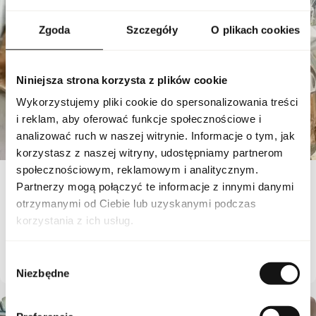
Zgoda
Szczegóły
O plikach cookies
Niniejsza strona korzysta z plików cookie
Wykorzystujemy pliki cookie do spersonalizowania treści
i reklam, aby oferować funkcje społecznościowe i
analizować ruch w naszej witrynie. Informacje o tym, jak
korzystasz z naszej witryny, udostępniamy partnerom
społecznościowym, reklamowym i analitycznym.
Partnerzy mogą połączyć te informacje z innymi danymi
25 - 05 - 2026
otrzymanymi od Ciebie lub uzyskanymi podczas
korzystania z ich usług.
Różnice Między Perfumami Europejskimi A
Arabskimi
Wybór
Niezbędne
zgody