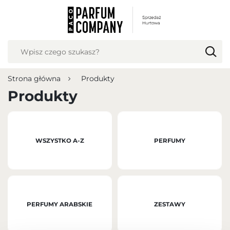
USTAWIENIA REGIONALNE
Lokalizacja
Polska
Strona główna
Produkty
Język
Produkty
polski
Waluta
Polish zloty (PLN)
WSZYSTKO A-Z
PERFUMY
ZAPISZ
PERFUMY ARABSKIE
ZESTAWY