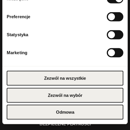
Konto
Preferencje
Masz pytanie?
Statystyka
+48 503 118 100
poniedziałek-piątek 8:30-16:30
Marketing
info@parfumcompany.pl
Parfum Company Sp. z o. o. S.K.A.
ul. Lubelska 42, 05-077 Zakręt
Zezwól na wszystkie
FORMULARZ KONTAKTOWY
Zezwól na wybór
Odmowa
BEZPIECZNE PŁATNOŚCI