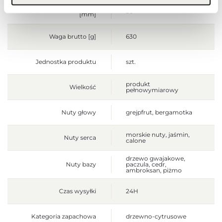
Głębokość opakowania
50
[mm]
Waga brutto [g]
630
Jednostka produktu
szt.
produkt
Wielkość
pełnowymiarowy
Nuty głowy
grejpfrut, bergamotka
morskie nuty, jaśmin,
Nuty serca
calone
drzewo gwajakowe,
Nuty bazy
paczula, cedr,
ambroksan, piżmo
Czas wysyłki
24H
Kategoria zapachowa
drzewno-cytrusowe