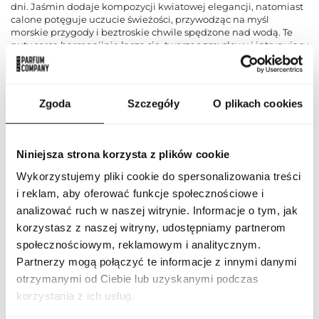
dni. Jaśmin dodaje kompozycji kwiatowej elegancji, natomiast
calone potęguje uczucie świeżości, przywodząc na myśl
morskie przygody i beztroskie chwile spędzone nad wodą. Te
nuty serca harmonijnie łączą się, tworząc zmysłowy i intrygujący
zapach, który otula skórę i pozostaje w pamięci. Baza perfum to
bogata mieszanka drzewnych i ciepłych akordów, która nadaje
zapachowi głębi i trwałości. Drzewo gwajakowe i cedr
wprowadzają drzewne, ziemiste tony, podczas gdy paczula
Zgoda
Szczegóły
O plikach cookies
dodaje kompozycji wyrazistości. Ambroksan wnosi nowoczesny,
muskularny charakter, a piżmo dodaje zmysłowej miękkości.
Flavia Top Gun Gold Bullet to zapach, który łączy w sobie
świeżość cytrusów, morską bryzę i głębię drzewnych nut,
Niniejsza strona korzysta z plików cookie
czyniąc go idealnym wyborem na każdą okazję, zarówno dla
kobiet, jak i mężczyzn, którzy pragną wyrafinowanego i
Wykorzystujemy pliki cookie do spersonalizowania treści
unikalnego aromatu.
i reklam, aby oferować funkcje społecznościowe i
analizować ruch w naszej witrynie. Informacje o tym, jak
PARAMETRY
korzystasz z naszej witryny, udostępniamy partnerom
społecznościowym, reklamowym i analitycznym.
Partnerzy mogą połączyć te informacje z innymi danymi
otrzymanymi od Ciebie lub uzyskanymi podczas
FLAV TOP GUN GOL
Indeks
BUL 100 ND [1]
korzystania z ich usług.
Linia
Gold Bullet