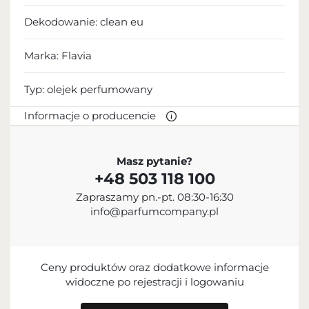
Dekodowanie:
clean eu
Marka: Flavia
Typ:
olejek perfumowany
Informacje o producencie
PRODUCENT
Masz pytanie?
+48 503 118 100
Sterling Parfums LLC
Zapraszamy pn.-pt. 08:30-16:30
+9714 885 5588
info@parfumcompany.pl
info@sterling.ae
Dubai Investment Park 2 P.O. Box No. 40769 Dubai,
United Arab Emirates
Ceny produktów oraz dodatkowe informacje
IMPORTER
widoczne po rejestracji i logowaniu
PODMIOT ODPOWIEDZIALNY ZA