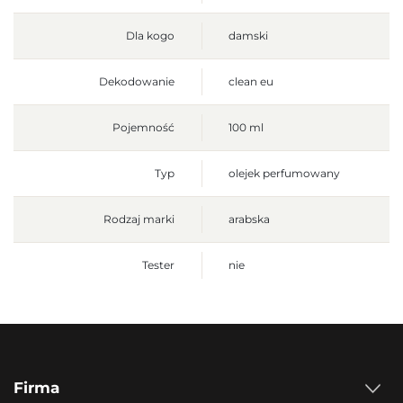
Dla kogo
damski
Dekodowanie
clean eu
Pojemność
100 ml
Typ
olejek perfumowany
Rodzaj marki
arabska
Tester
nie
Firma