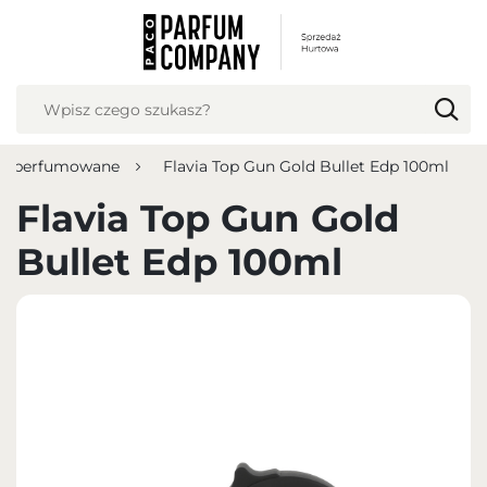
USTAWIENIA REGIONALNE
Lokalizacja
Polska
y perfumowane
Flavia Top Gun Gold Bullet Edp 100ml
Język
polski
Flavia Top Gun Gold
Waluta
Bullet Edp 100ml
Polish zloty (PLN)
ZAPISZ