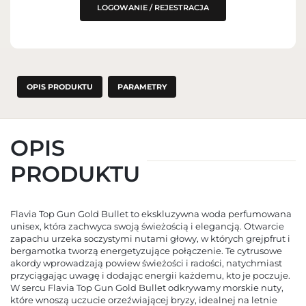
WPROWADZENIE DO UE
LOGOWANIE / REJESTRACJA
OPIS PRODUKTU
PARAMETRY
OPIS
PRODUKTU
Flavia Top Gun Gold Bullet to ekskluzywna woda perfumowana
unisex, która zachwyca swoją świeżością i elegancją. Otwarcie
zapachu urzeka soczystymi nutami głowy, w których grejpfrut i
bergamotka tworzą energetyzujące połączenie. Te cytrusowe
akordy wprowadzają powiew świeżości i radości, natychmiast
przyciągając uwagę i dodając energii każdemu, kto je poczuje.
W sercu Flavia Top Gun Gold Bullet odkrywamy morskie nuty,
które wnoszą uczucie orzeźwiającej bryzy, idealnej na letnie